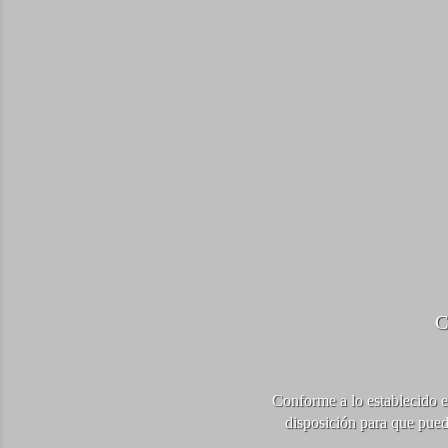
C
Conforme a lo establecido 
disposición para que pueda